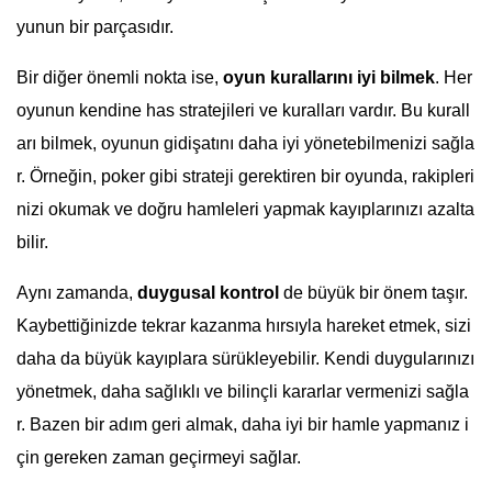
yunun bir parçasıdır.
Bir diğer önemli nokta ise,
oyun kurallarını iyi bilmek
. Her
oyunun kendine has stratejileri ve kuralları vardır. Bu kurall
arı bilmek, oyunun gidişatını daha iyi yönetebilmenizi sağla
r. Örneğin, poker gibi strateji gerektiren bir oyunda, rakipleri
nizi okumak ve doğru hamleleri yapmak kayıplarınızı azalta
bilir.
Aynı zamanda,
duygusal kontrol
de büyük bir önem taşır.
Kaybettiğinizde tekrar kazanma hırsıyla hareket etmek, sizi
daha da büyük kayıplara sürükleyebilir. Kendi duygularınızı
yönetmek, daha sağlıklı ve bilinçli kararlar vermenizi sağla
r. Bazen bir adım geri almak, daha iyi bir hamle yapmanız i
çin gereken zaman geçirmeyi sağlar.