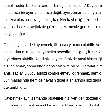
etmek neden bu kadar önemli bir eğitim fırsatıdır? Kaybetm
e, sadece bir oyunun sonucu değil, aynı zamanda bir yaşa
m dersi olarak da karşımıza çıkar. Her kaybettiğinizde, zihin
yapınızda ve stratejinizde gözden geçirmeniz gereken birç
ok şey doğar.
Casino içerisinde kaybetmek, ilk başta yıpratıcı olabilir. Anc
ak, bu durum duygusal yönetim becerilerinizi geliştirmeniz
e yardımcı olabilir. Kendinizi kaybettiğinizde nasıl hissettiği
nizi anlamak, sonrasında daha sakin ve bilinçli kararlar alm
anızı sağlar. Duygularınızı kontrol etmeyi öğrenmek, hem o
yun masasında hem de hayatın diğer alanlarında sizi daha
dayanıklı kılar.
Kaybetmek aynı zamanda stratejilerinizi yeniden gözden g
eçirmeniz için mükemmel bir fırsattır. Hangi oyunlarda daha