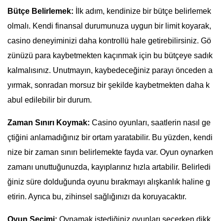
Bütçe Belirlemek:
İlk adım, kendinize bir bütçe belirlemek
olmalı. Kendi finansal durumunuza uygun bir limit koyarak,
casino deneyiminizi daha kontrollü hale getirebilirsiniz. Gö
zünüzü para kaybetmekten kaçınmak için bu bütçeye sadık
kalmalısınız. Unutmayın, kaybedeceğiniz parayı önceden a
yırmak, sonradan morsuz bir şekilde kaybetmekten daha k
abul edilebilir bir durum.
Zaman Sınırı Koymak:
Casino oyunları, saatlerin nasıl ge
çtiğini anlamadığınız bir ortam yaratabilir. Bu yüzden, kendi
nize bir zaman sınırı belirlemekte fayda var. Oyun oynarken
zamanı unuttuğunuzda, kayıplarınız hızla artabilir. Belirledi
ğiniz süre dolduğunda oyunu bırakmayı alışkanlık haline g
etirin. Ayrıca bu, zihinsel sağlığınızı da koruyacaktır.
Oyun Seçimi:
Oynamak istediğiniz oyunları seçerken dikk