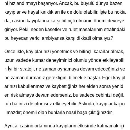
ni hızlandırmayı başarıyor. Ancak, bu büyülü dünya bazen
kayıplar ve hayal kırıklıkları ile de dolu olabilir. İşte bu nokta
da, casino kayıplarına karşı bilinçli olmanın önemi devreye
giriyor. Peki, neden kasetler ve rulet masalarının etrafındaki
bu heyecan verici ambiyansa karşı dikkatli olmalıyız?
Öncelikle, kayıplarınızı yönetmek ve bilinçli kararlar almak,
uzun vadede kumar deneyiminizi olumlu yönde etkileyebili
r. İyi bir strateji, ne zaman oynamaya devam edeceğinizi ve
ne zaman durmanız gerektiğini bilmekle başlar. Eğer kayıpl
arınızı kabullenmez ve kaybettiğiniz her elden sonra yenid
en risk almaya devam ederseniz, bu sadece cebinizi değil,
ruh halinizi de olumsuz etkileyebilir. Aslında, kayıplar kaçın
ılmazdır; önemli olan bunlarla nasıl başa çıktığınızdır.
Ayrıca, casino ortamında kayıpların etkisinde kalmamak içi