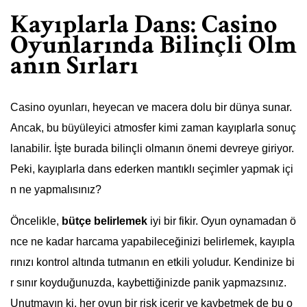
Kayıplarla Dans: Casino
Oyunlarında Bilinçli Olm
anın Sırları
Casino oyunları, heyecan ve macera dolu bir dünya sunar.
Ancak, bu büyüleyici atmosfer kimi zaman kayıplarla sonuç
lanabilir. İşte burada bilinçli olmanın önemi devreye giriyor.
Peki, kayıplarla dans ederken mantıklı seçimler yapmak içi
n ne yapmalısınız?
Öncelikle,
bütçe belirlemek
iyi bir fikir. Oyun oynamadan ö
nce ne kadar harcama yapabileceğinizi belirlemek, kayıpla
rınızı kontrol altında tutmanın en etkili yoludur. Kendinize bi
r sınır koyduğunuzda, kaybettiğinizde panik yapmazsınız.
Unutmayın ki, her oyun bir risk içerir ve kaybetmek de bu o