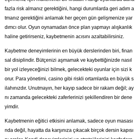
fazla risk almanız gerektiğini, hangi durumlarda geri adım a
tmanız gerektiğini anlamak her geçen gün gelişmenize yar
dımcı olur. Oyun oynamadan önce plan yapmayı alışkanlık
haline getirirseniz, kaybetmenin acısını azaltabilirsiniz.
Kaybetme deneyimlerinin en büyük derslerinden biri, finan
sal disiplindir. Bütçenizi aşmamak ve kaybettiğinizde nasıl
bir yol izleyeceğinizi bilmek, gelecekteki oyunlar için sizi k
orur. Para yönetimi, casino gibi riskli ortamlarda en büyük s
ilahınızdır. Unutmayın, her kayıp sadece bir rakam değil; ay
nı zamanda gelecekteki zaferlerinizi şekillendiren bir dene
yimdir.
Kaybetmenin eğitici etkisini anlamak, sadece oyun masası
nda değil, hayatta da karşınıza çıkacak birçok dersin kapısı