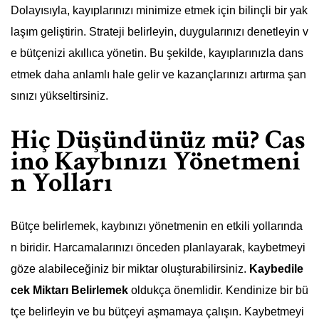
Dolayısıyla, kayıplarınızı minimize etmek için bilinçli bir yak
laşım geliştirin. Strateji belirleyin, duygularınızı denetleyin v
e bütçenizi akıllıca yönetin. Bu şekilde, kayıplarınızla dans
etmek daha anlamlı hale gelir ve kazançlarınızı artırma şan
sınızı yükseltirsiniz.
Hiç Düşündünüz mü? Cas
ino Kaybınızı Yönetmeni
n Yolları
Bütçe belirlemek, kaybınızı yönetmenin en etkili yollarında
n biridir. Harcamalarınızı önceden planlayarak, kaybetmeyi
göze alabileceğiniz bir miktar oluşturabilirsiniz.
Kaybedile
cek Miktarı Belirlemek
oldukça önemlidir. Kendinize bir bü
tçe belirleyin ve bu bütçeyi aşmamaya çalışın. Kaybetmeyi