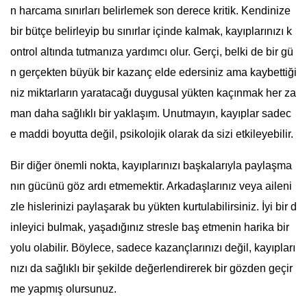
n harcama sınırları belirlemek son derece kritik. Kendinize
bir bütçe belirleyip bu sınırlar içinde kalmak, kayıplarınızı k
ontrol altında tutmanıza yardımcı olur. Gerçi, belki de bir gü
n gerçekten büyük bir kazanç elde edersiniz ama kaybettiği
niz miktarların yaratacağı duygusal yükten kaçınmak her za
man daha sağlıklı bir yaklaşım. Unutmayın, kayıplar sadec
e maddi boyutta değil, psikolojik olarak da sizi etkileyebilir.
Bir diğer önemli nokta, kayıplarınızı başkalarıyla paylaşma
nın gücünü göz ardı etmemektir. Arkadaşlarınız veya aileni
zle hislerinizi paylaşarak bu yükten kurtulabilirsiniz. İyi bir d
inleyici bulmak, yaşadığınız stresle baş etmenin harika bir
yolu olabilir. Böylece, sadece kazançlarınızı değil, kayıpları
nızı da sağlıklı bir şekilde değerlendirerek bir gözden geçir
me yapmış olursunuz.