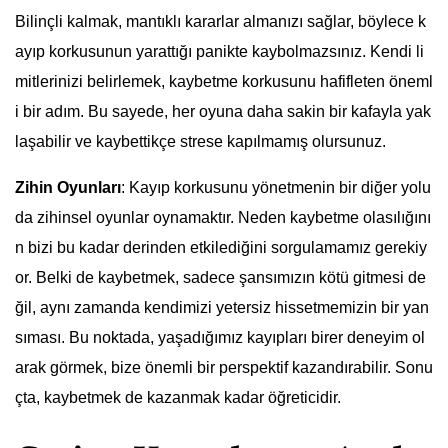
Bilinçli kalmak, mantıklı kararlar almanızı sağlar, böylece k
ayıp korkusunun yarattığı panikte kaybolmazsınız. Kendi li
mitlerinizi belirlemek, kaybetme korkusunu hafifleten öneml
i bir adım. Bu sayede, her oyuna daha sakin bir kafayla yak
laşabilir ve kaybettikçe strese kapılmamış olursunuz.
Zihin Oyunları
: Kayıp korkusunu yönetmenin bir diğer yolu
da zihinsel oyunlar oynamaktır. Neden kaybetme olasılığını
n bizi bu kadar derinden etkilediğini sorgulamamız gerekiy
or. Belki de kaybetmek, sadece şansımızın kötü gitmesi de
ğil, aynı zamanda kendimizi yetersiz hissetmemizin bir yan
sıması. Bu noktada, yaşadığımız kayıpları birer deneyim ol
arak görmek, bize önemli bir perspektif kazandırabilir. Sonu
çta, kaybetmek de kazanmak kadar öğreticidir.