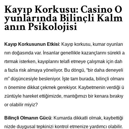
Kayıp Korkusu: Casino O
yunlarında Bilinçli Kalm
anın Psikolojisi
Kayıp Korkusunun Etkisi
: Kayıp korkusu, kumar oyunları
nın doğasında var. İnsanlar genellikle kazançlarını sürekli a
rtırmak isterken, kayıplarını telafi etmeye çalışmak için dah
a fazla risk almaya yöneliyor. Bu döngü, “bir daha deneyeli
m” düşüncesiyle besleniyor. İşte tam burada, bilinçli olmanı
n önemine dikkat çekmek gerekiyor. Kaybetmenin verdiği ü
züntüyle hareket ettiğimizde, mantığımızı bir kenara bırakıy
or olabilir miyiz?
Bilinçli Olmanın Gücü
: Kumarda dikkatli olmak, kaybettiği
nizde duygusal tepkinizi kontrol etmenize yardımcı olabilir.