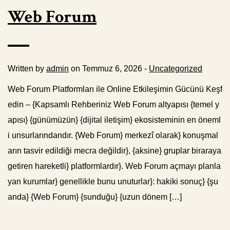
Web Forum
Written by
admin
on Temmuz 6, 2026 -
Uncategorized
Web Forum Platformları ile Online Etkileşimin Gücünü Keşf
edin – {Kapsamlı Rehberiniz Web Forum altyapısı {temel y
apısı} {günümüzün} {dijital iletişim} ekosisteminin en öneml
i unsurlarındandır. {Web Forum} merkezî olarak} konuşmal
arın tasvir edildiği mecra değildir}, {aksine} gruplar biraraya
getiren hareketli} platformlardır}. Web Forum açmayı planla
yan kurumlar} genellikle bunu unuturlar}: hakiki sonuç} {şu
anda} {Web Forum} {sunduğu} {uzun dönem […]