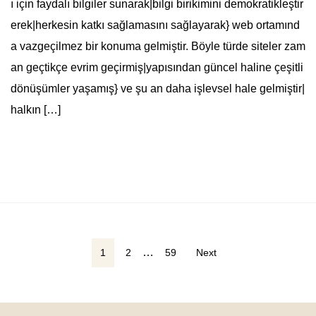
ı için faydalı bilgiler sunarak|bilgi birikimini demokratikleştir
erek|herkesin katkı sağlamasını sağlayarak} web ortamınd
a vazgeçilmez bir konuma gelmiştir. Böyle türde siteler zam
an geçtikçe evrim geçirmiş|yapısından güncel haline çeşitli
dönüşümler yaşamış} ve şu an daha işlevsel hale gelmiştir|
halkın […]
Yazı
…
1
2
59
Next
sayfalaması