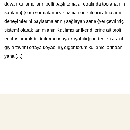
duyan kullanıcıların|belli başlı temalar etrafında toplanan in
sanların} {soru sormalarını ve uzman önerilerini almalarını|
deneyimlerini paylaşmalarını} sağlayan sanal{yer|çevrimiçi
sistem} olarak tanımlanır. Katılımcılar {kendilerine ait profill
er oluşturarak bildirilerini ortaya koyabilir|gönderileri aracılı
ğıyla tavrını ortaya koyabilir}, diğer forum kullanıcılarından
yanıt […]