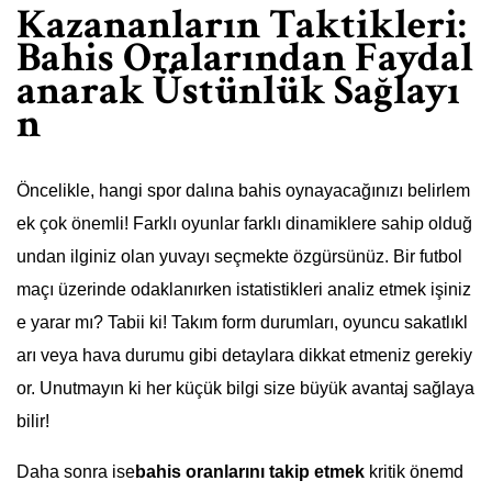
Kazananların Taktikleri:
Bahis Oralarından Faydal
anarak Üstünlük Sağlayı
n
Öncelikle, hangi spor dalına bahis oynayacağınızı belirlem
ek çok önemli! Farklı oyunlar farklı dinamiklere sahip olduğ
undan ilginiz olan yuvayı seçmekte özgürsünüz. Bir futbol
maçı üzerinde odaklanırken istatistikleri analiz etmek işiniz
e yarar mı? Tabii ki! Takım form durumları, oyuncu sakatlıkl
arı veya hava durumu gibi detaylara dikkat etmeniz gerekiy
or. Unutmayın ki her küçük bilgi size büyük avantaj sağlaya
bilir!
Daha sonra ise
bahis oranlarını takip etmek
kritik önemd