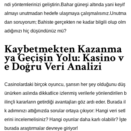
ndi yöntemlerinizi geliştirin.Bahar güneşi altında yani keyif
almayı unutmadan hedefe ulaşmaya çalışmalısınız.Unutma
dan soruyorum; Bahiste gerçekten ne kadar bilgili olup olm
adığınızı hiç düşündünüz mü?
Kaybetmekten Kazanma
ya Geçişin Yolu: Kasino v
e Doğru Veri Analizi
Casinolardaki birçok oyuncu, şansın her şey olduğunu düş
ünürken aslında dikkatlice izlenmiş verilerle yönlendirilen b
ilinçli kararların getirdiği avantajları göz ardı eder. Burada il
k adımınızı attığınızda sorular ortaya çıkıyor: Hangi veri setl
erini incelemelisiniz? Hangi oyunlar daha karlı olabilir? İşte
burada araştırmalar devreye giriyor!