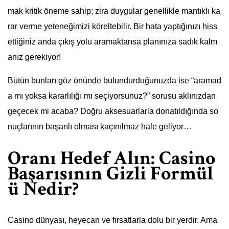
mak kritik öneme sahip; zira duygular genellikle mantıklı ka
rar verme yeteneğimizi köreltebilir. Bir hata yaptığınızı hiss
ettiğiniz anda çıkış yolu aramaktansa planınıza sadık kalm
anız gerekiyor!
Bütün bunları göz önünde bulundurduğunuzda ise “aramad
a mı yoksa kararlılığı mı seçiyorsunuz?” sorusu aklınızdan
geçecek mi acaba? Doğru aksesuarlarla donatıldığında so
nuçlarının başarılı olması kaçınılmaz hale geliyor…
Oranı Hedef Alın: Casino
Başarısının Gizli Formül
ü Nedir?
Casino dünyası, heyecan ve fırsatlarla dolu bir yerdir. Ama