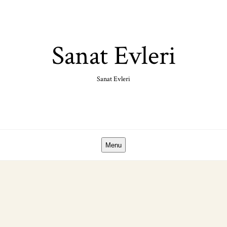
Skip
to
content
Sanat Evleri
Sanat Evleri
Menu