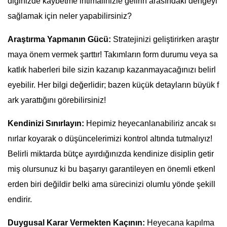
diğinizde kaybetme ihtimalinizle gelirin arasındaki dengeyi
sağlamak için neler yapabilirsiniz?
Araştırma Yapmanın Gücü:
Stratejinizi geliştirirken araştır
maya önem vermek şarttır! Takımların form durumu veya sa
katlık haberleri bile sizin kazanıp kazanmayacağınızı belirl
eyebilir. Her bilgi değerlidir; bazen küçük detayların büyük f
ark yarattığını görebilirsiniz!
Kendinizi Sınırlayın:
Hepimiz heyecanlanabiliriz ancak sı
nırlar koyarak o düşüncelerimizi kontrol altında tutmalıyız!
Belirli miktarda bütçe ayırdığınızda kendinize disiplin getir
miş olursunuz ki bu başarıyı garantileyen en önemli etkenl
erden biri değildir belki ama sürecinizi olumlu yönde şekill
endirir.
Duygusal Karar Vermekten Kaçının:
Heyecana kapılma