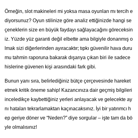
Örneğin, slot makineleri mi yoksa masa oyunları mı tercih e
diyorsunuz? Oyun stilinize göre analiz ettiğinizde hangi se
çeneklerin size en büyük faydayı sağlayacağını göreceksin
iz. Yüzde yüz garanti değil elbette ama bilgiyle donanmış o
lmak sizi diğerlerinden ayıracaktır; tıpkı güvenilir hava duru
mu tahmin raporuna bakarak dışarıya çıkan biri ile sadece
hislerine güvenen kişi arasındaki fark gibi.
Bunun yanı sıra, belirlediğiniz bütçe çerçevesinde hareket
etmek kritik öneme sahip! Kazancınıza dair geçmiş bilgileri
inceledikçe kaybettiğiniz yerleri anlayacak ve gelecekte ay
nı hataları tekrarlamaktan kaçınacaksınız. İyi bir yatırımcı h
ep geriye döner ve “Neden?” diye sorgular – işte tam da bö
yle olmalısınız!