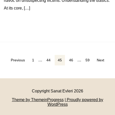
havoc on unsuspecting victims. Understanding the Basics:
At its core, […]
Yazı
…
…
Previous
1
44
45
46
59
Next
sayfalaması
Copyright Sanat Evleri 2026
Theme by ThemeinProgress
| Proudly powered by
WordPress