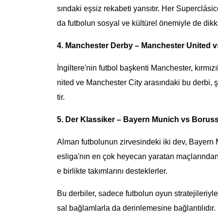
sındaki eşsiz rekabeti yansıtır. Her Superclás
da futbolun sosyal ve kültürel önemiyle de dikk
4. Manchester Derby – Manchester United v
İngiltere'nin futbol başkenti Manchester, kırm
nited ve Manchester City arasındaki bu derbi, ş
tir.
5. Der Klassiker – Bayern Munich vs Borus
Alman futbolunun zirvesindeki iki dev, Bayern
esliga'nın en çok heyecan yaratan maçlarından bi
e birlikte takımlarını desteklerler.
Bu derbiler, sadece futbolun oyun stratejileriyl
sal bağlamlarla da derinlemesine bağlantılıdı