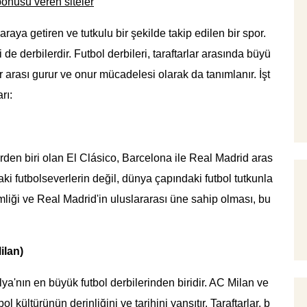
nusu veren siteler
raya getiren ve tutkulu bir şekilde takip edilen bir spor.
e derbilerdir. Futbol derbileri, taraftarlar arasında büyü
r arası gurur ve onur mücadelesi olarak da tanımlanır. İşt
rı:
lerden biri olan El Clásico, Barcelona ile Real Madrid aras
i futbolseverlerin değil, dünya çapındaki futbol tutkunla
imliği ve Real Madrid'in uluslararası üne sahip olması, bu
ilan)
a'nın en büyük futbol derbilerinden biridir. AC Milan ve
l kültürünün derinliğini ve tarihini yansıtır. Taraftarlar, b