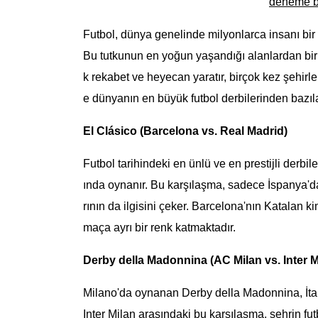
deneme bo
Futbol, dünya genelinde milyonlarca insanı bir a
Bu tutkunun en yoğun yaşandığı alanlardan biri d
k rekabet ve heyecan yaratır, birçok kez şehirle
e dünyanın en büyük futbol derbilerinden bazıla
El Clásico (Barcelona vs. Real Madrid)
Futbol tarihindeki en ünlü ve en prestijli derbi
ında oynanır. Bu karşılaşma, sadece İspanya'dak
rının da ilgisini çeker. Barcelona'nın Katalan k
maça ayrı bir renk katmaktadır.
Derby della Madonnina (AC Milan vs. Inter M
Milano'da oynanan Derby della Madonnina, İtaly
Inter Milan arasındaki bu karşılaşma, şehrin futbo