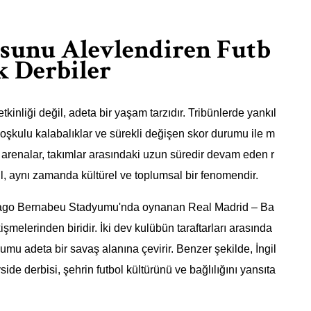
usunu Alevlendiren Futb
k Derbiler
 etkinliği değil, adeta bir yaşam tarzıdır. Tribünlerde yankıl
oşkulu kalabalıklar ve sürekli değişen skor durumu ile m
u arenalar, takımlar arasındaki uzun süredir devam eden r
l, aynı zamanda kültürel ve toplumsal bir fenomendir.
tiago Bernabeu Stadyumu'nda oynanan Real Madrid – Ba
şmelerinden biridir. İki dev kulübün taraftarları arasında
mu adeta bir savaş alanına çevirir. Benzer şekilde, İngil
ide derbisi, şehrin futbol kültürünü ve bağlılığını yansıta