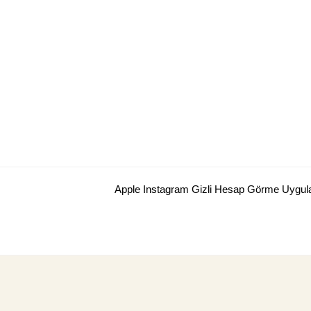
Skip
to
content
Apple Instagram Gizli Hesap Görme Uygu