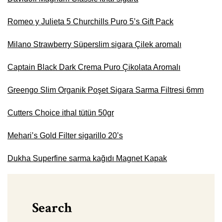
Romeo y Julieta 5 Churchills Puro 5’s Gift Pack
Milano Strawberry Süperslim sigara Çilek aromalı
Captain Black Dark Crema Puro Çikolata Aromalı
Greengo Slim Organik Poşet Sigara Sarma Filtresi 6mm
Cutters Choice ithal tütün 50gr
Mehari’s Gold Filter sigarillo 20’s
Dukha Superfine sarma kağıdı Magnet Kapak
Search