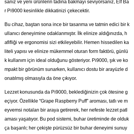
sanız ve yeni ürünlerin tadına bakmayı seviyorsanız, Elf Ba
r Pi9000 kesinlikle dikkatinizi çekecektir.
Bu cihaz, baştan sona ince bir tasarıma ve tatmin edici bir k
ullanıcı deneyimine odaklanmıştır. İlk elinize aldığınızda, h
afifliği ve ergonomisi sizi etkileyebilir. Hemen hissedilen ka
liteli yapısı ve elinize mükemmel oturan form faktörü, günlü
k kullanım için ideal olduğunu gösteriyor. Pi9000, şık ve ko
mpakt bir görünüm sunarken, kullanıcı dostu bir arayüzle d
onatılmış olmasıyla da öne çıkıyor.
Lezzet konusunda da Pi9000, beklediğinizin çok ötesine g
eçiyor. Özellikle “Grape Raspberry Puff” aroması, tatlı ve m
eyvemsi notaları bir araya getirerek, her nefeste lezzet patl
aması yaşatıyor. Bu pod sistemi, buhar üretiminde de olduk
ça başarılı; her çekişte pürüzsüz bir buhar deneyimi sunuy