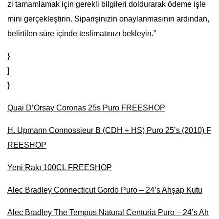
zi tamamlamak için gerekli bilgileri doldurarak ödeme işle
mini gerçekleştirin. Siparişinizin onaylanmasının ardından,
belirtilen süre içinde teslimatınızı bekleyin.”
}
]
}
Quai D’Orsay Coronas 25s Puro FREESHOP
H. Upmann Connossieur B (CDH + HS) Puro 25’s (2010) F
REESHOP
Yeni Rakı 100CL FREESHOP
Alec Bradley Connecticut Gordo Puro – 24’s Ahşap Kutu
Alec Bradley The Tempus Natural Centuria Puro – 24’s Ah