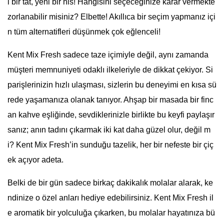
i bir tat, yeni bir his! Hangisini seçeceğinize karar vermekte
zorlanabilir misiniz? Elbette! Akıllıca bir seçim yapmanız içi
n tüm alternatifleri düşünmek çok eğlenceli!
Kent Mix Fresh sadece taze içimiyle değil, aynı zamanda
müşteri memnuniyeti odaklı ilkeleriyle de dikkat çekiyor. Si
parişlerinizin hızlı ulaşması, sizlerin bu deneyimi en kısa sü
rede yaşamanıza olanak tanıyor. Ahşap bir masada bir finc
an kahve eşliğinde, sevdiklerinizle birlikte bu keyfi paylaşır
sanız; anın tadını çıkarmak iki kat daha güzel olur, değil m
i? Kent Mix Fresh’in sunduğu tazelik, her bir nefeste bir çiç
ek açıyor adeta.
Belki de bir gün sadece birkaç dakikalık molalar alarak, ke
ndinize o özel anları hediye edebilirsiniz. Kent Mix Fresh il
e aromatik bir yolculuğa çıkarken, bu molalar hayatınıza bü