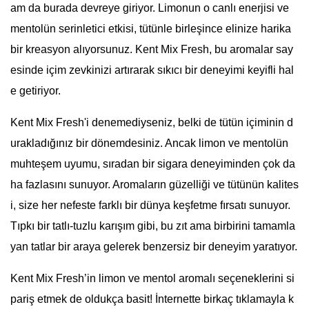
am da burada devreye giriyor. Limonun o canlı enerjisi ve
mentolün serinletici etkisi, tütünle birleşince elinize harika
bir kreasyon alıyorsunuz. Kent Mix Fresh, bu aromalar say
esinde içim zevkinizi artırarak sıkıcı bir deneyimi keyifli hal
e getiriyor.
Kent Mix Fresh'i denemediyseniz, belki de tütün içiminin d
urakladığınız bir dönemdesiniz. Ancak limon ve mentolün
muhteşem uyumu, sıradan bir sigara deneyiminden çok da
ha fazlasını sunuyor. Aromaların güzelliği ve tütünün kalites
i, size her nefeste farklı bir dünya keşfetme fırsatı sunuyor.
Tıpkı bir tatlı-tuzlu karışım gibi, bu zıt ama birbirini tamamla
yan tatlar bir araya gelerek benzersiz bir deneyim yaratıyor.
Kent Mix Fresh’in limon ve mentol aromalı seçeneklerini si
pariş etmek de oldukça basit! İnternette birkaç tıklamayla k