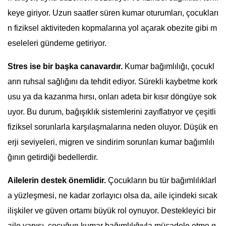
keye giriyor. Uzun saatler süren kumar oturumları, çocukları
n fiziksel aktiviteden kopmalarına yol açarak obezite gibi m
eseleleri gündeme getiriyor.
Stres ise bir başka canavardır.
Kumar bağımlılığı, çocukl
arın ruhsal sağlığını da tehdit ediyor. Sürekli kaybetme kork
usu ya da kazanma hırsı, onları adeta bir kısır döngüye sok
uyor. Bu durum, bağışıklık sistemlerini zayıflatıyor ve çeşitli
fiziksel sorunlarla karşılaşmalarına neden oluyor. Düşük en
erji seviyeleri, migren ve sindirim sorunları kumar bağımlılı
ğının getirdiği bedellerdir.
Ailelerin destek önemlidir.
Çocukların bu tür bağımlılıklarl
a yüzleşmesi, ne kadar zorlayıcı olsa da, aile içindeki sıcak
ilişkiler ve güven ortamı büyük rol oynuyor. Destekleyici bir
aile yapısı, çocuğun kumar bağımlılığıyla mücadele etme g