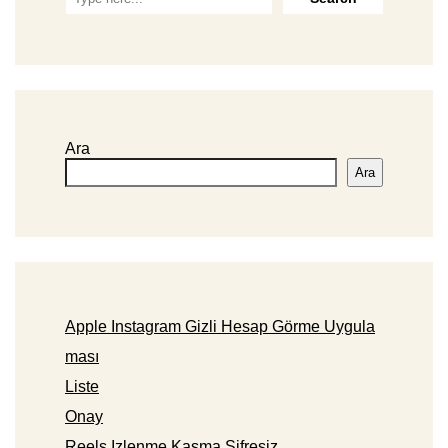
Ara
Ara
Apple Instagram Gizli Hesap Görme Uygula
ması
Liste
Onay
Reels Izlenme Kasma Şifresiz