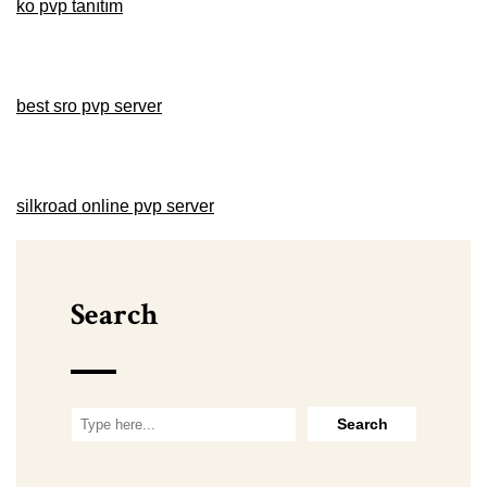
ko pvp tanıtım
best sro pvp server
silkroad online pvp server
Search