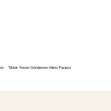
esi
Tiktok Yorum Gönderme Hilesi Parasız