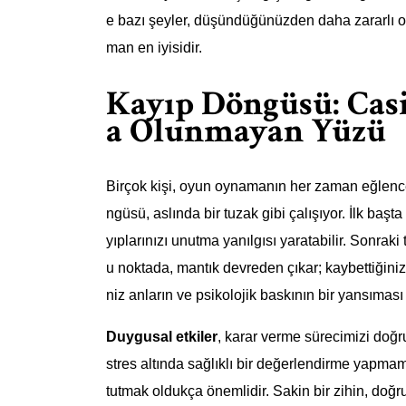
e bazı şeyler, düşündüğünüzden daha zararlı olab
man en iyisidir.
Kayıp Döngüsü: Ca
a Olunmayan Yüzü
Birçok kişi, oyun oynamanın her zaman eğlenc
ngüsü, aslında bir tuzak gibi çalışıyor. İlk baş
yıplarınızı unutma yanılgısı yaratabilir. Sonraki
u noktada, mantık devreden çıkar; kaybettiğiniz
niz anların ve psikolojik baskının bir yansıması 
Duygusal etkiler
, karar verme sürecimizi doğr
stres altında sağlıklı bir değerlendirme yapma
tutmak oldukça önemlidir. Sakin bir zihin, doğ