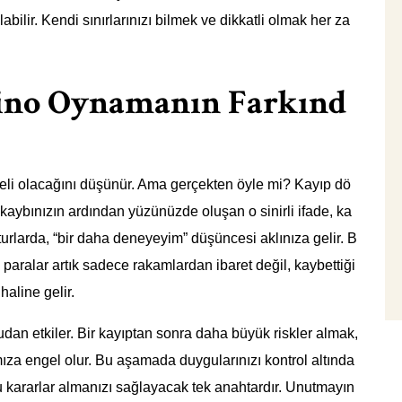
ilir. Kendi sınırlarınızı bilmek ve dikkatli olmak her za
sino Oynamanın Farkınd
eli olacağını düşünür. Ama gerçekten öyle mi? Kayıp dö
ta kaybınızın ardından yüzünüzde oluşan o sinirli ifade, ka
 turlarda, “bir daha deneyeyim” düşüncesi aklınıza gelir. B
 paralar artık sadece rakamlardan ibaret değil, kaybettiği
haline gelir.
udan etkiler. Bir kayıptan sonra daha büyük riskler almak,
mıza engel olur. Bu aşamada duygularınızı kontrol altında
ru kararlar almanızı sağlayacak tek anahtardır. Unutmayın