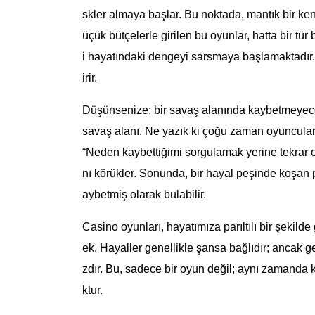
skler almaya başlar. Bu noktada, mantık bir kena
üçük bütçelerle girilen bu oyunlar, hatta bir tür
i hayatındaki dengeyi sarsmaya başlamaktadır.
irir.
Düşünsenize; bir savaş alanında kaybetmeyeceği
savaş alanı. Ne yazık ki çoğu zaman oyuncular
“Neden kaybettiğimi sorgulamak yerine tekrar o
nı körükler. Sonunda, bir hayal peşinde koşan pe
aybetmiş olarak bulabilir.
Casino oyunları, hayatımıza parıltılı bir şekil
ek. Hayaller genellikle şansa bağlıdır; ancak 
zdır. Bu, sadece bir oyun değil; aynı zamanda
ktur.