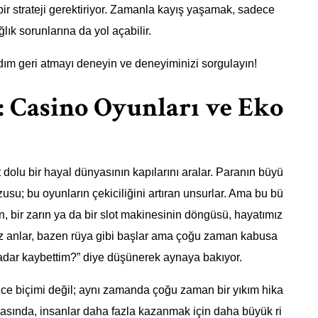
r strateji gerektiriyor. Zamanla kayış yaşamak, sadece
ık sorunlarına da yol açabilir.
ım geri atmayı deneyin ve deneyiminizi sorgulayın!
r: Casino Oyunları ve Eko
olu bir hayal dünyasının kapılarını aralar. Paranın büyü
usu; bu oyunların çekiciliğini artıran unsurlar. Ama bu bü
ın, bir zarın ya da bir slot makinesinin döngüsü, hayatımız
uz anlar, bazen rüya gibi başlar ama çoğu zaman kabusa
adar kaybettim?” diye düşünerek aynaya bakıyor.
nce biçimi değil; aynı zamanda çoğu zaman bir yıkım hika
rasında, insanlar daha fazla kazanmak için daha büyük ri