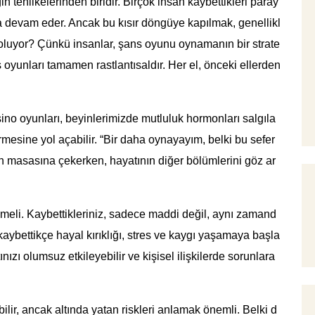
in tehlikelerinden biridir. Birçok insan kaybettikleri paray
devam eder. Ancak bu kısır döngüye kapılmak, genellikl
oluyor? Çünkü insanlar, şans oyunu oynamanın bir strate
 oyunları tamamen rastlantısaldır. Her el, önceki ellerden
ino oyunları, beyinlerimizde mutluluk hormonları salgıla
irmesine yol açabilir. “Bir daha oynayayım, belki bu sefer
un masasına çekerken, hayatının diğer bölümlerini göz ar
meli. Kaybettikleriniz, sadece maddi değil, aynı zamand
 kaybettikçe hayal kırıklığı, stres ve kaygı yaşamaya başla
ızı olumsuz etkileyebilir ve kişisel ilişkilerde sorunlara
ir, ancak altında yatan riskleri anlamak önemli. Belki d