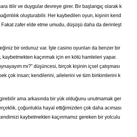
ra itilir ve duygular devreye girer. Bir başlangıç olarak k
 bağımlılık oluşturabilir. Her kaybedilen oyun, kişinin kend
 Fakat zafer elde etme umudu, düşüşü daha da derinleşt
niz bir ordunuz var. İşte casino oyunları da benzer bir
, kaybetmekten kaçınmak için en kötü hamleleri yapar.
ynayayım mı?” düşüncesi, birçok kişinin içsel çatışması
k çok insan; kendilerini, ailelerini ve tüm birikimlerini k
de girebilir ama arkasında bir yük olduğunu unutmamak ger
gerçeklik, çoğunlukla hayal ettiğimizden çok daha acıması
 kendimizi kaybetmekten kaçınmamız gereken bir yolculu