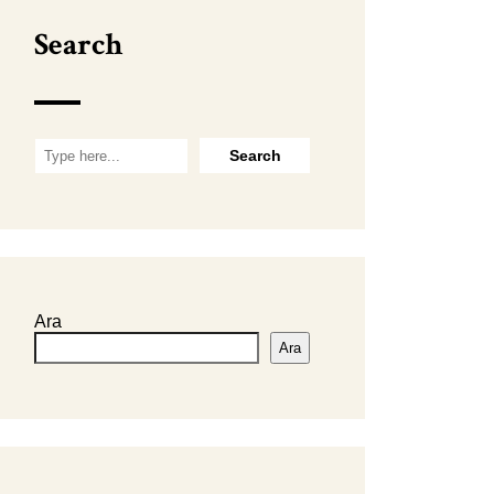
Search
Ara
Ara