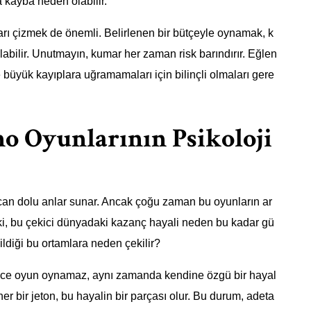
a kayba neden olabilir.
rı çizmek de önemli. Belirlenen bir bütçeyle oynamak, k
olabilir. Unutmayın, kumar her zaman risk barındırır. Eğlen
e büyük kayıplara uğramamaları için bilinçli olmaları gere
no Oyunlarının Psikoloji
ecan dolu anlar sunar. Ancak çoğu zaman bu oyunların ar
Peki, bu çekici dünyadaki kazanç hayali neden bu kadar gü
ildiği bu ortamlara neden çekilir?
ece oyun oynamaz, aynı zamanda kendine özgü bir hayal
r bir jeton, bu hayalin bir parçası olur. Bu durum, adeta