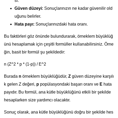
sı.
Güven düzeyi:
Sonuçlarınızın ne kadar güvenilir old
uğunu belirler.
Hata payı:
Sonuçlarınızdaki hata oranı.
Bu faktörleri göz önünde bulundurarak, örneklem büyüklüğ
ünü hesaplamak için çeşitli formüller kullanabilirsiniz. Örne
ğin, basit bir formül şu şekildedir:
n (Z^2 * p * (1-p)) / E^2
Burada
n
örneklem büyüklüğüdür,
Z
güven düzeyine karşılı
k gelen Z değeri,
p
popülasyondaki başarı oranı ve
E
hata
payıdır. Bu formül, ana kütle büyüklüğünü etkili bir şekilde
hesaplarken size yardımcı olacaktır.
Sonuç olarak, ana kütle büyüklüğünü doğru bir şekilde hes