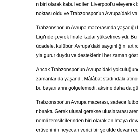
n biri olarak kabul edilen Liverpool'u eleyerek 
noktası oldu ve Trabzonspor'un Avrupa'daki varl
Trabzonspor'un Avrupa macerasında yaşadığı 
Ligi'nde çeyrek finale kadar yükselmesiydi. Bu 
ücadele, kulübün Avrupa'daki saygınlığını artırd
yla gurur duydu ve desteklerini her zaman göste
Ancak Trabzonspor'un Avrupa'daki yolculuğunda 
zamanlar da yaşandı. Mâlâbat stadındaki atmos
bu başarılarını gölgelemedi, aksine daha da güç
Trabzonspor'un Avrupa macerası, sadece futbol s
r bıraktı. Gerek ulusal gerekse uluslararası ar
nemli temsilcilerinden biri olarak anılmaya d
erüveninin heyecan verici bir şekilde devam 