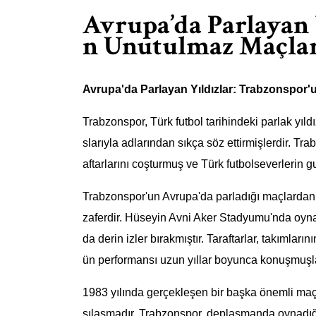
Avrupa’da Parlayan 
n Unutulmaz Maçla
Avrupa'da Parlayan Yıldızlar: Trabzonspor'
Trabzonspor, Türk futbol tarihindeki parlak yıl
slarıyla adlarından sıkça söz ettirmişlerdir. T
aftarlarını coşturmuş ve Türk futbolseverlerin g
Trabzonspor'un Avrupa'da parladığı maçlardan b
zaferdir. Hüseyin Avni Aker Stadyumu'nda oynan
da derin izler bırakmıştır. Taraftarlar, takımları
ün performansı uzun yıllar boyunca konuşmuşla
1983 yılında gerçekleşen bir başka önemli maç i
şılaşmadır. Trabzonspor, deplasmanda oynadığı 