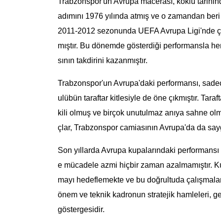
Trabzonspor'un Avrupa macerası, köklü tarihind
adımını 1976 yılında atmış ve o zamandan beri ç
2011-2012 sezonunda UEFA Avrupa Ligi'nde çey
mıştır. Bu dönemde gösterdiği performansla hem
sının takdirini kazanmıştır.
Trabzonspor'un Avrupa'daki performansı, sadec
ulübün taraftar kitlesiyle de öne çıkmıştır. Tar
kili olmuş ve birçok unutulmaz anıya sahne ol
çlar, Trabzonspor camiasının Avrupa'da da say
Son yıllarda Avrupa kupalarındaki performansı 
e mücadele azmi hiçbir zaman azalmamıştır. Kul
mayı hedeflemekte ve bu doğrultuda çalışmalar
önem ve teknik kadronun stratejik hamleleri, g
göstergesidir.