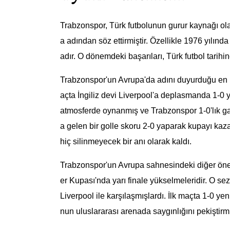
Trabzonspor, Türk futbolunun gurur kaynağı olan
a adından söz ettirmiştir. Özellikle 1976 yılın
adır. O dönemdeki başarıları, Türk futbol tarihine
Trabzonspor'un Avrupa'da adını duyurduğu en bü
açta İngiliz devi Liverpool'a deplasmanda 1-0
atmosferde oynanmış ve Trabzonspor 1-0'lık gal
a gelen bir golle skoru 2-0 yaparak kupayı kaza
hiç silinmeyecek bir anı olarak kaldı.
Trabzonspor'un Avrupa sahnesindeki diğer ön
er Kupası'nda yarı finale yükselmeleridir. O sezo
Liverpool ile karşılaşmışlardı. İlk maçta 1-0 ye
nun uluslararası arenada saygınlığını pekiştirmiş