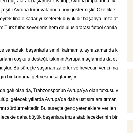
en güç alarak başlamıştır. Kulüp, Avrupa kupalarına ilk
eşitli Avrupa turnuvalarında boy göstermiştir. Özellikle
rek finale kadar yükselerek büyük bir başarıya imza at
 Türk futbolseverlerin hem de uluslararası futbol camia
e sahadaki başarılarla sınırlı kalmamış, aynı zamanda k
aftarların coşkulu desteği, takımın Avrupa maçlarında da et
muştur. Bu süreçte yaşanan zaferler ve heyecan verici ma
gın bir konuma gelmesini sağlamıştır.
dalgalı olsa da, Trabzonspor'un Avrupa'ya olan tutkusu v
üp, gelecek yıllarda Avrupa'da daha üst sıralara tırman
ını sürdürmektedir. Bu süreçte genç yeteneklere verilen
elecekte daha büyük başarılara imza atabileceklerinin bir