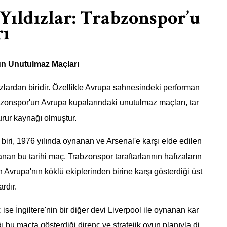
Yıldızlar: Trabzonspor’u
rı
un Unutulmaz Maçları
dızlardan biridir. Özellikle Avrupa sahnesindeki performan
rabzonspor'un Avrupa kupalarındaki unutulmaz maçları, tar
urur kaynağı olmuştur.
iri, 1976 yılında oynanan ve Arsenal'e karşı elde edilen
an bu tarihi maç, Trabzonspor taraftarlarının hafızaların
nın Avrupa'nın köklü ekiplerinden birine karşı gösterdiği üst
rdır.
se İngiltere'nin bir diğer devi Liverpool ile oynanan kar
bu maçta gösterdiği direnç ve stratejik oyun planıyla di