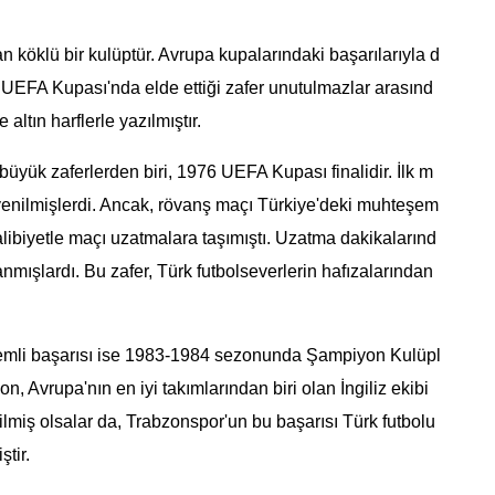
 köklü bir kulüptür. Avrupa kupalarındaki başarılarıyla d
da UEFA Kupası'nda elde ettiği zafer unutulmazlar arasınd
 altın harflerle yazılmıştır.
yük zaferlerden biri, 1976 UEFA Kupası finalidir. İlk m
 yenilmişlerdi. Ancak, rövanş maçı Türkiye'deki muhteşem
ibiyetle maçı uzatmalara taşımıştı. Uzatma dakikalarınd
nmışlardı. Bu zafer, Türk futbolseverlerin hafızalarından
emli başarısı ise 1983-1984 sezonunda Şampiyon Kulüpl
n, Avrupa'nın en iyi takımlarından biri olan İngiliz ekibi
nilmiş olsalar da, Trabzonspor'un bu başarısı Türk futbolu
tir.