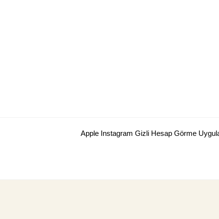
Skip
to
content
Apple Instagram Gizli Hesap Görme Uygu