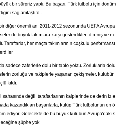
büyük bir sürpriz yaptı. Bu başarı, Türk futbolu için dönüm
ığını sağlamlaştırdı.
bir diğer önemli an, 2011-2012 sezonunda UEFA Avrupa
sefer de büyük takımlara karşı gösterdikleri direniş ve m
ı. Taraftarlar, her maçta takımlarının coşkulu performansı
rdiler.
sadece zaferlerle dolu bir tablo yoktu. Zorluklarla dolu
ferin zorluğu ve rakiplerle yaşanan çekişmeler, kulübün
lü kıldı.
ahasında değil, taraftarlarının kalplerinde de derin izle
enada kazandıkları başarılarla, kulüp Türk futbolunun en ö
evam ediyor. Gelecekte de bu büyük kulübün Avrupa'daki s
edeceğine şüphe yok.