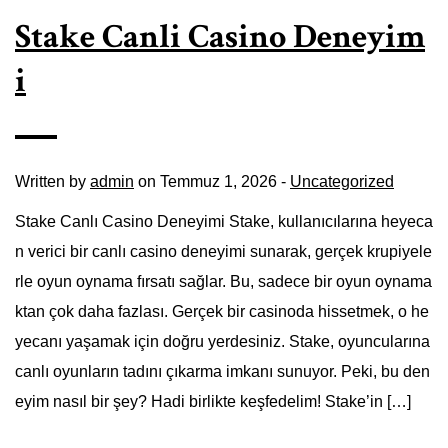
Stake Canli Casino Deneyim
i
Written by
admin
on Temmuz 1, 2026 -
Uncategorized
Stake Canlı Casino Deneyimi Stake, kullanıcılarına heyeca
n verici bir canlı casino deneyimi sunarak, gerçek krupiyele
rle oyun oynama fırsatı sağlar. Bu, sadece bir oyun oynama
ktan çok daha fazlası. Gerçek bir casinoda hissetmek, o he
yecanı yaşamak için doğru yerdesiniz. Stake, oyuncularına
canlı oyunların tadını çıkarma imkanı sunuyor. Peki, bu den
eyim nasıl bir şey? Hadi birlikte keşfedelim! Stake’in […]