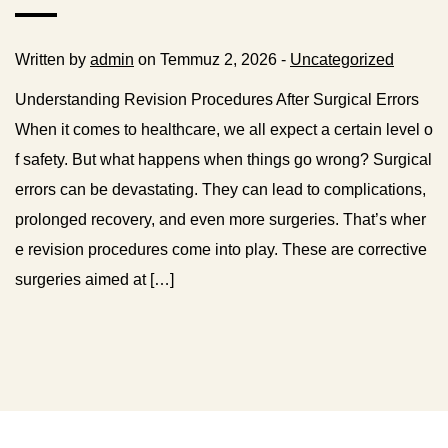
Written by
admin
on Temmuz 2, 2026 -
Uncategorized
Understanding Revision Procedures After Surgical Errors
When it comes to healthcare, we all expect a certain level o
f safety. But what happens when things go wrong? Surgical
errors can be devastating. They can lead to complications,
prolonged recovery, and even more surgeries. That’s wher
e revision procedures come into play. These are corrective
surgeries aimed at […]