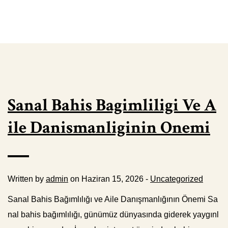
Sanal Bahis Bagimliligi Ve A
ile Danismanliginin Onemi
Written by
admin
on Haziran 15, 2026 -
Uncategorized
Sanal Bahis Bağımlılığı ve Aile Danışmanlığının Önemi Sa
nal bahis bağımlılığı, günümüz dünyasında giderek yaygınl