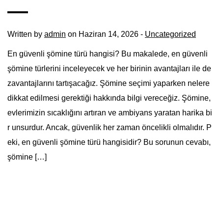
Written by
admin
on Haziran 14, 2026 -
Uncategorized
En güvenli şömine türü hangisi? Bu makalede, en güvenli
şömine türlerini inceleyecek ve her birinin avantajları ile de
zavantajlarını tartışacağız. Şömine seçimi yaparken nelere
dikkat edilmesi gerektiği hakkında bilgi vereceğiz. Şömine,
evlerimizin sıcaklığını artıran ve ambiyans yaratan harika bi
r unsurdur. Ancak, güvenlik her zaman öncelikli olmalıdır. P
eki, en güvenli şömine türü hangisidir? Bu sorunun cevabı,
şömine […]