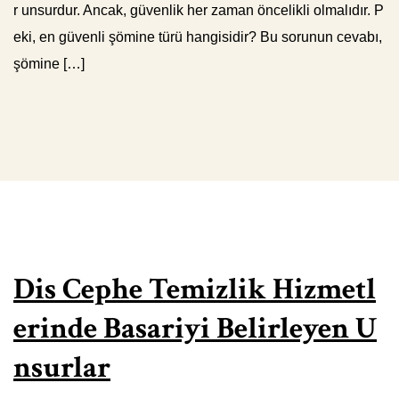
r unsurdur. Ancak, güvenlik her zaman öncelikli olmalıdır. P
eki, en güvenli şömine türü hangisidir? Bu sorunun cevabı,
şömine […]
Dis Cephe Temizlik Hizmetl
erinde Basariyi Belirleyen U
nsurlar