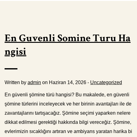
En Guvenli Somine Turu Ha
ngisi
Written by
admin
on Haziran 14, 2026 -
Uncategorized
En güvenli şömine türü hangisi? Bu makalede, en güvenli
şömine türlerini inceleyecek ve her birinin avantajları ile de
zavantajlarını tartışacağız. Şömine seçimi yaparken nelere
dikkat edilmesi gerektiği hakkında bilgi vereceğiz. Şömine,
evlerimizin sıcaklığını artıran ve ambiyans yaratan harika bi