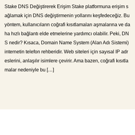
Stake DNS Değiştirerek Erişim Stake platformuna erişim s
ağlamak için DNS değiştirmenin yollarını keşfedeceğiz. Bu
yöntem, kullanıcıların coğrafi kısıtlamaları aşmalarına ve da
ha hızlı bağlantı elde etmelerine yardımcı olabilir. Peki, DN
S nedir? Kısaca, Domain Name System (Alan Adı Sistemi)
internetin telefon rehberidir. Web siteleri için sayısal IP adr
eslerini, anlaşılır isimlere çevirir. Ama bazen, coğrafi kısıtla
malar nedeniyle bu […]