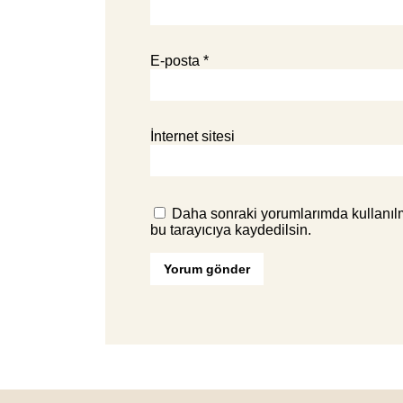
E-posta
*
İnternet sitesi
Daha sonraki yorumlarımda kullanılm
bu tarayıcıya kaydedilsin.