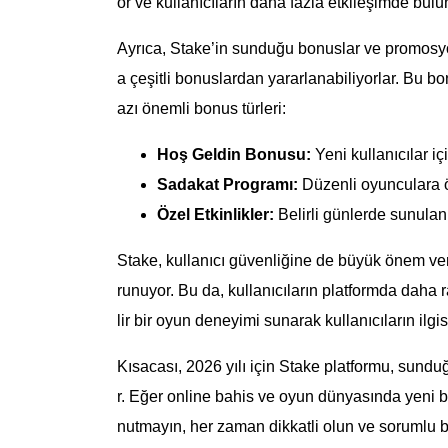
or ve kullanıcıların daha fazla etkileşimde bulu
Ayrıca, Stake’in sunduğu bonuslar ve promosyon
a çeşitli bonuslardan yararlanabiliyorlar. Bu bon
azı önemli bonus türleri:
Hoş Geldin Bonusu:
Yeni kullanıcılar içi
Sadakat Programı:
Düzenli oyunculara ö
Özel Etkinlikler:
Belirli günlerde sunulan
Stake, kullanıcı güvenliğine de büyük önem veriy
runuyor. Bu da, kullanıcıların platformda daha 
lir bir oyun deneyimi sunarak kullanıcıların ilgis
Kısacası, 2026 yılı için Stake platformu, sunduğu
r. Eğer online bahis ve oyun dünyasında yeni b
nutmayın, her zaman dikkatli olun ve sorumlu b