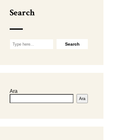
Search
Ara
Ara