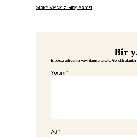
Stake VPNsiz Giriş Adresi
Bir y
E-posta adresiniz yayınlanmayacak.
Gerekli alanla
Yorum
*
Ad
*