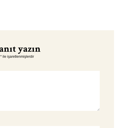
anıt yazın
r
*
ile işaretlenmişlerdir