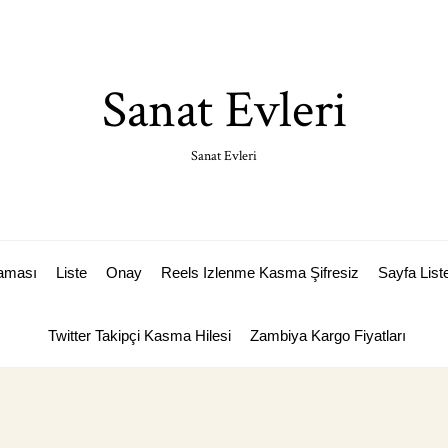
Sanat Evleri
Sanat Evleri
laması
Liste
Onay
Reels Izlenme Kasma Şifresiz
Sayfa List
Twitter Takipçi Kasma Hilesi
Zambiya Kargo Fiyatları