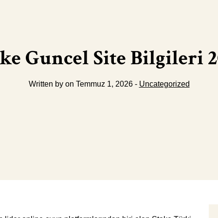
ke Guncel Site Bilgileri 
Written by on Temmuz 1, 2026 -
Uncategorized