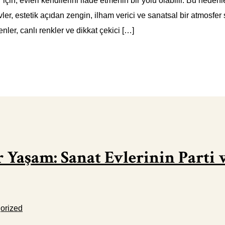
 için, evleri kendilerini ifade etmenin bir yolu olabilir. Bu nede
ler, estetik açıdan zengin, ilham verici ve sanatsal bir atmosfer
enler, canlı renkler ve dikkat çekici […]
 Yaşam: Sanat Evlerinin Parti 
orized