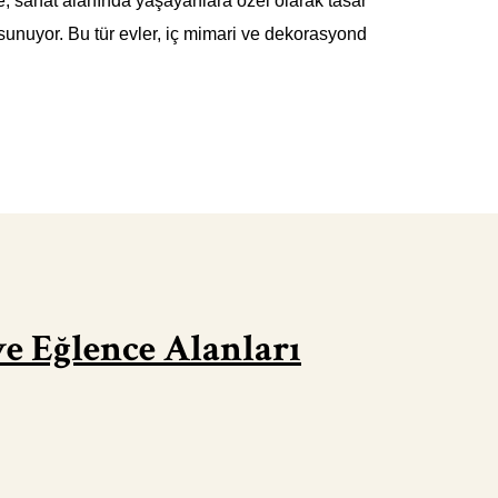
nle, sanat alanında yaşayanlara özel olarak tasar
 sunuyor. Bu tür evler, iç mimari ve dekorasyond
ve Eğlence Alanları