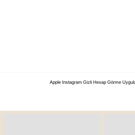
Skip
to
content
Apple Instagram Gizli Hesap Görme Uygu